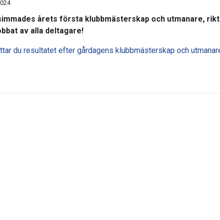
2024
simmades årets första klubbmästerskap och utmanare, rikt
obbat av alla deltagare!
ittar du resultatet efter gårdagens klubbmästerskap och utmanar