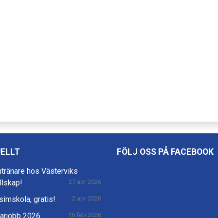
ELLT
FÖLJ OSS PÅ FACEBOOK
mtränare hos Västerviks
llskap!
27 apr 2026
imskola, gratis!
2 apr 2026
rjobb 2026
16 feb 2026