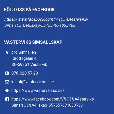
FÖLJ OSS PÅ FACEBOOK
https://www.facebook.com/V%C3%A4sterviks-
Sims%C3%A4llskap-557557671033763
VÄSTERVIKS SIMSÄLLSKAP
c/o Simhallen
Idrottsgatan 4,
SE-59351 Västervik
076-020 57 20
kansli@vasterviksss.se
https://www.vasterviksss.se/
https://www.facebook.com/V%C3%A4sterviks-
Sims%C3%A4llskap-557557671033763