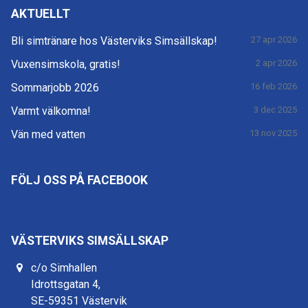
AKTUELLT
Bli simtränare hos Västerviks Simsällskap!
27 apr 2026
Vuxensimskola, gratis!
2 apr 2026
Sommarjobb 2026
16 feb 2026
Varmt välkomna!
3 dec 2025
Vän med vatten
13 nov 2025
FÖLJ OSS PÅ FACEBOOK
VÄSTERVIKS SIMSÄLLSKAP
c/o Simhallen
Idrottsgatan 4,
SE-59351 Västervik