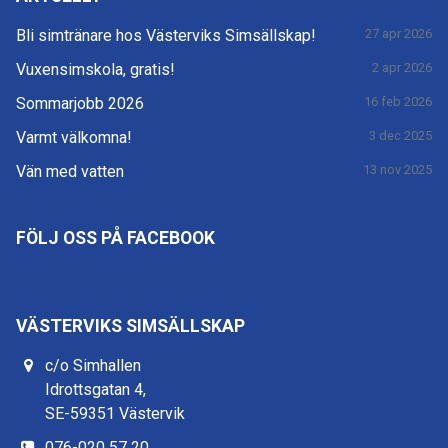
Bli simtränare hos Västerviks Simsällskap!
27 apr 2026
Vuxensimskola, gratis!
2 apr 2026
Sommarjobb 2026
16 feb 2026
Varmt välkomna!
3 dec 2025
Vän med vatten
13 nov 2025
FÖLJ OSS PÅ FACEBOOK
VÄSTERVIKS SIMSÄLLSKAP
c/o Simhallen
Idrottsgatan 4,
SE-59351 Västervik
076-020 57 20