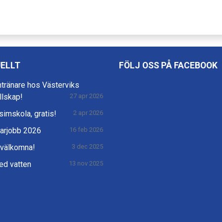
ELLT
FÖLJ OSS PÅ FACEBOOK
mtränare hos Västerviks
llskap!
27 apr 2026
imskola, gratis!
2 apr 2026
rjobb 2026
16 feb 2026
 välkomna!
3 dec 2025
ed vatten
13 nov 2025