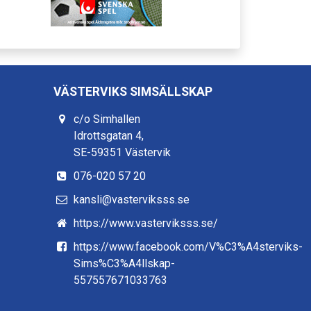
VÄSTERVIKS SIMSÄLLSKAP
c/o Simhallen
Idrottsgatan 4,
SE-59351 Västervik
076-020 57 20
kansli@vasterviksss.se
https://www.vasterviksss.se/
https://www.facebook.com/V%C3%A4sterviks-
Sims%C3%A4llskap-
557557671033763