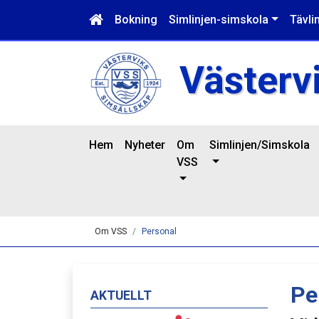
Bokning
Simlinjen-simskola
Tävli
Västerv
Hem
Nyheter
Om
Simlinjen/Simskola
VSS
Om VSS
Personal
Pe
AKTUELLT