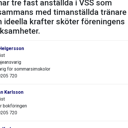
har tre fast anställda i VSS som
lsammans med timanställda tränare
 ideella krafter sköter föreningens
rksamheter.
 Helgersson
ist
njeansvarig
rig för sommarsimskolor
0205 720
an Karlsson
ist
r bokföringen
0205 720