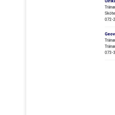
Ulrik
Träna
Sköte
072-2
Geov
Träna
Träna
073-3