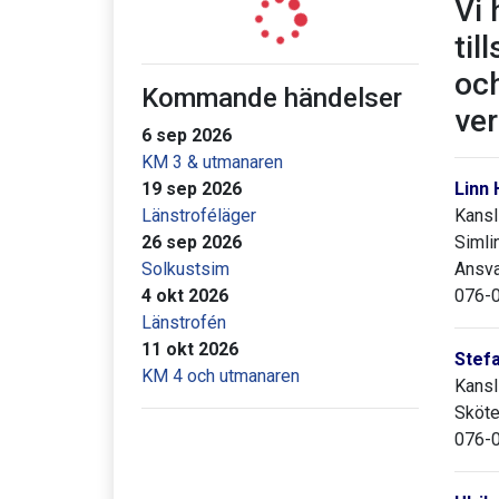
Vi 
til
och
Kommande händelser
ve
6 sep 2026
KM 3 & utmanaren
19 sep 2026
Linn
Länstroféläger
Kansl
26 sep 2026
Simli
Solkustsim
Ansva
4 okt 2026
076-
Länstrofén
11 okt 2026
Stef
KM 4 och utmanaren
Kansl
Sköte
076-