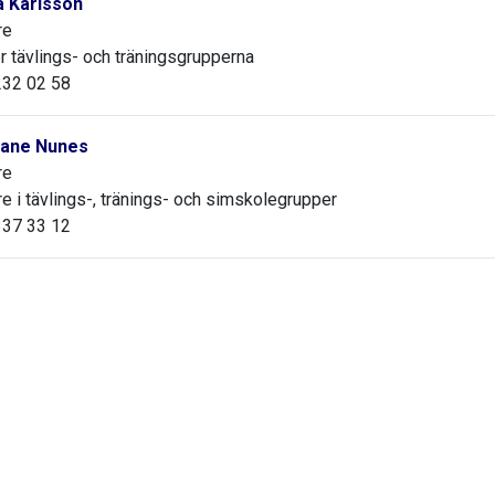
a Karlsson
re
r tävlings- och träningsgrupperna
32 02 58
ane Nunes
re
re i tävlings-, tränings- och simskolegrupper
37 33 12