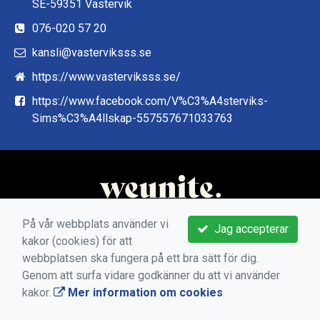
SE-59351 Västervik
076-020 57 20
kansli@vasterviksss.se
https://www.vasterviksss.se/
https://www.facebook.com/V%C3%A4sterviks-
Sims%C3%A4llskap-557557671033763
På vår webbplats använder vi
Jag accepterar
kakor (cookies) för att
webbplatsen ska fungera på ett bra sätt för dig.
Genom att surfa vidare godkänner du att vi använder
kakor.
Mer information om cookies
.