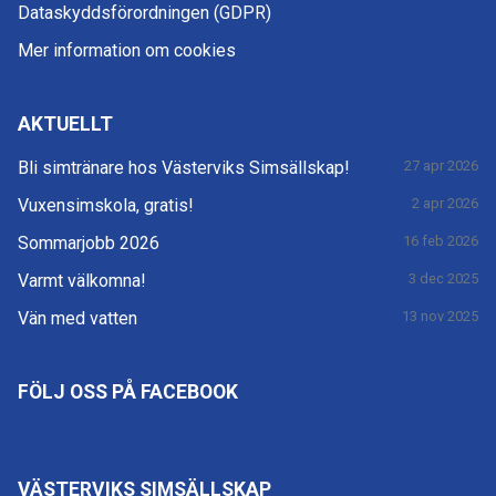
Dataskyddsförordningen (GDPR)
Mer information om cookies
AKTUELLT
Bli simtränare hos Västerviks Simsällskap!
27 apr 2026
Vuxensimskola, gratis!
2 apr 2026
Sommarjobb 2026
16 feb 2026
Varmt välkomna!
3 dec 2025
Vän med vatten
13 nov 2025
FÖLJ OSS PÅ FACEBOOK
VÄSTERVIKS SIMSÄLLSKAP