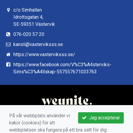
c/o Simhallen
Idrottsgatan 4,
SE-59351 Västervik
076-020 57 20
kansli@vasterviksss.se
https://www.vasterviksss.se/
https://www.facebook.com/V%C3%A4sterviks-
Sims%C3%A4llskap-557557671033763
På vår webbplats använder vi
Jag accepterar
kakor (cookies) för att
webbplatsen ska fungera på ett bra sätt för dig.