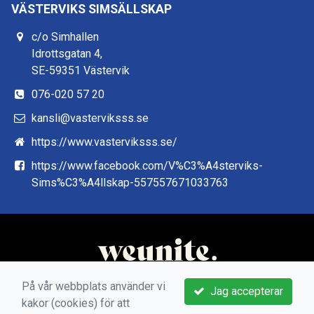
VÄSTERVIKS SIMSÄLLSKAP
c/o Simhallen
Idrottsgatan 4,
SE-59351 Västervik
076-020 57 20
kansli@vasterviksss.se
https://www.vasterviksss.se/
https://www.facebook.com/V%C3%A4sterviks-
Sims%C3%A4llskap-557557671033763
På vår webbplats använder vi
Jag accepterar
kakor (cookies) för att