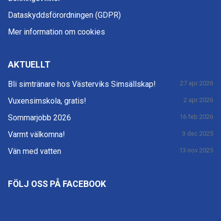
Dataskyddsförordningen (GDPR)
Mer information om cookies
AKTUELLT
Bli simtränare hos Västerviks Simsällskap!
27 apr 2026
Vuxensimskola, gratis!
2 apr 2026
Sommarjobb 2026
16 feb 2026
Varmt välkomna!
3 dec 2025
Vän med vatten
13 nov 2025
FÖLJ OSS PÅ FACEBOOK