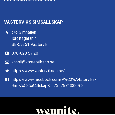
VÄSTERVIKS SIMSÄLLSKAP
c/o Simhallen
Idrottsgatan 4,
SE-59351 Västervik
076-020 57 20
kansli@vasterviksss.se
https://www.vasterviksss.se/
https://www.facebook.com/V%C3%A4sterviks-
Sims%C3%A4llskap-557557671033763