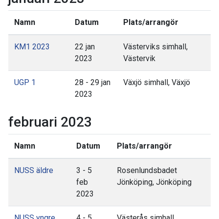
Namn
Datum
Plats/arrangör
KM1 2023
22 jan
Västerviks simhall,
2023
Västervik
UGP 1
28 - 29 jan
Växjö simhall, Växjö
2023
februari 2023
Namn
Datum
Plats/arrangör
NUSS äldre
3 - 5
Rosenlundsbadet
feb
Jönköping, Jönköping
2023
NUSS yngre
4 - 5
Västerås simhall,