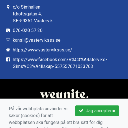
c/o Simhallen
Idrottsgatan 4,
SE-59351 Västervik
076-020 57 20
kansli@vasterviksss.se
https://www.vasterviksss.se/
https://www.facebook.com/V%C3%A4sterviks-
Sims%C3%A4llskap-557557671033763
På vår webbplats använder vi
Jag accepterar
kakor (cookies) för att
webbplatsen ska fungera på ett bra sätt för dig.