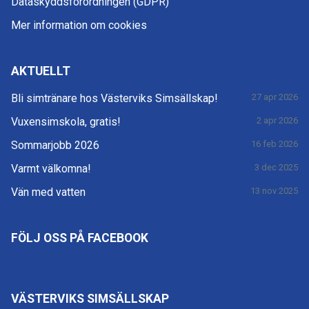
Dataskyddsförordningen (GDPR)
Mer information om cookies
AKTUELLT
Bli simtränare hos Västerviks Simsällskap!
27 apr 2026
Vuxensimskola, gratis!
2 apr 2026
Sommarjobb 2026
16 feb 2026
Varmt välkomna!
3 dec 2025
Vän med vatten
13 nov 2025
FÖLJ OSS PÅ FACEBOOK
VÄSTERVIKS SIMSÄLLSKAP