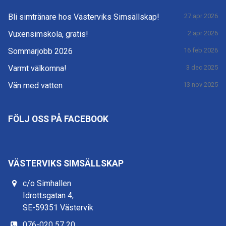
Bli simtränare hos Västerviks Simsällskap!
27 apr 2026
Vuxensimskola, gratis!
2 apr 2026
Sommarjobb 2026
16 feb 2026
Varmt välkomna!
3 dec 2025
Vän med vatten
13 nov 2025
FÖLJ OSS PÅ FACEBOOK
VÄSTERVIKS SIMSÄLLSKAP
c/o Simhallen
Idrottsgatan 4,
SE-59351 Västervik
076-020 57 20