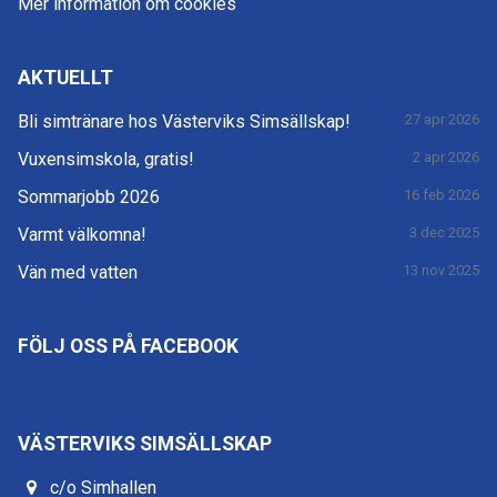
Mer information om cookies
AKTUELLT
Bli simtränare hos Västerviks Simsällskap!
27 apr 2026
Vuxensimskola, gratis!
2 apr 2026
Sommarjobb 2026
16 feb 2026
Varmt välkomna!
3 dec 2025
Vän med vatten
13 nov 2025
FÖLJ OSS PÅ FACEBOOK
VÄSTERVIKS SIMSÄLLSKAP
c/o Simhallen