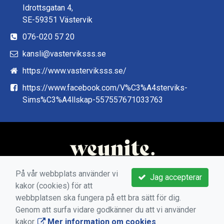
Idrottsgatan 4,
SE-59351 Västervik
076-020 57 20
kansli@vasterviksss.se
https://www.vasterviksss.se/
https://www.facebook.com/V%C3%A4sterviks-
Sims%C3%A4llskap-557557671033763
På vår webbplats använder vi
Jag accepterar
kakor (cookies) för att
webbplatsen ska fungera på ett bra sätt för dig.
Genom att surfa vidare godkänner du att vi använder
kakor.
Mer information om cookies
.