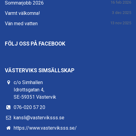
Sommarjobb 2026
16 feb 2026
Varmt välkomna!
3 dec 2025
Vän med vatten
13 nov 2025
FÖLJ OSS PÅ FACEBOOK
VÄSTERVIKS SIMSÄLLSKAP
c/o Simhallen
Idrottsgatan 4,
SE-59351 Västervik
076-020 57 20
kansli@vasterviksss.se
https://www.vasterviksss.se/