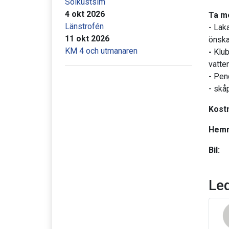
Solkustsim
4 okt 2026
Ta m
Länstrofén
- Lak
11 okt 2026
önska
KM 4 och utmanaren
-
Klub
vatte
- Pen
- skå
Kost
Hemm
Bil:
Le