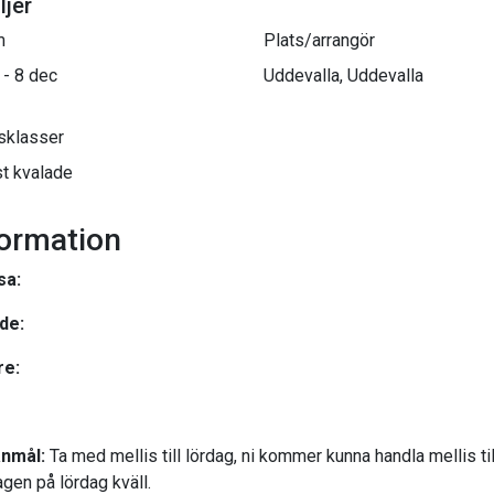
ljer
m
Plats/arrangör
 - 8 dec
Uddevalla, Uddevalla
sklasser
t kvalade
formation
sa:
de:
re:
nmål:
Ta med mellis till lördag, ni kommer kunna handla mellis til
gen på lördag kväll.