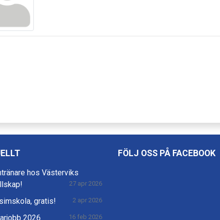
ELLT
FÖLJ OSS PÅ FACEBOOK
mtränare hos Västerviks
llskap!
27 apr 2026
imskola, gratis!
2 apr 2026
rjobb 2026
16 feb 2026