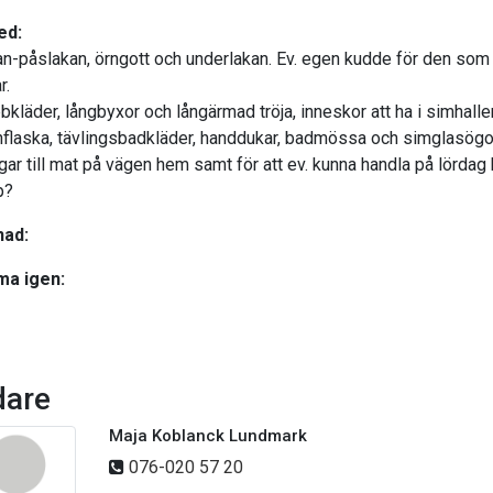
ed:
an-påslakan, örngott och underlakan. Ev. egen kudde för den som
r.
bkläder, långbyxor och långärmad tröja, inneskor att ha i simhalle
nflaska, tävlingsbadkläder, handdukar, badmössa och simglasögo
gar till mat på vägen hem samt för att ev. kunna handla på lördag k
p?
nad:
a igen:
dare
Maja Koblanck Lundmark
076-020 57 20