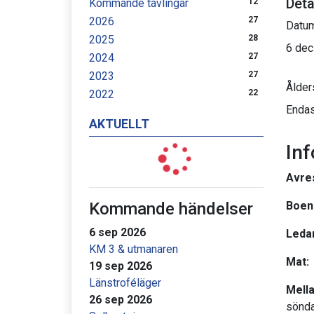
Deta
Kommande tävlingar
12
2026
27
Datu
2025
28
6 dec
2024
27
2023
27
Ålder
2022
22
Endas
AKTUELLT
In
Avre
Kommande händelser
Boen
6 sep 2026
Leda
KM 3 & utmanaren
Mat:
19 sep 2026
Länstroféläger
Mella
26 sep 2026
sönda