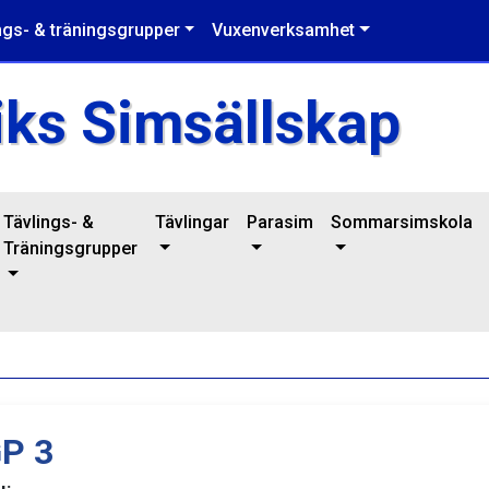
ngs- & träningsgrupper
Vuxenverksamhet
iks Simsällskap
Tävlings- &
Tävlingar
Parasim
Sommarsimskola
Träningsgrupper
P 3