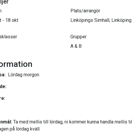
ljer
m
Plats/arrangör
t - 18 okt
Linköpings Simhall, Linköping
sklasser
Grupper
A & B
formation
sa:
Lördag morgon
de:
re:
nmål:
Ta med mellis till lördag, ni kommer kunna handla mellis til
gen på lördag kväll.