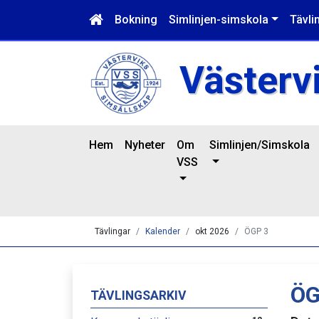
Bokning
Simlinjen-simskola
Tävli
Västerv
Hem
Nyheter
Om
Simlinjen/Simskola
VSS
Tävlingar
Kalender
okt 2026
ÖGP 3
ÖG
TÄVLINGSARKIV