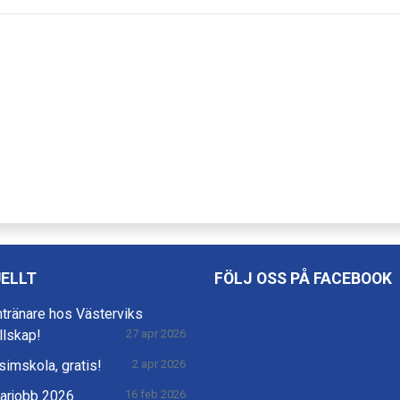
ELLT
FÖLJ OSS PÅ FACEBOOK
mtränare hos Västerviks
llskap!
27 apr 2026
imskola, gratis!
2 apr 2026
rjobb 2026
16 feb 2026