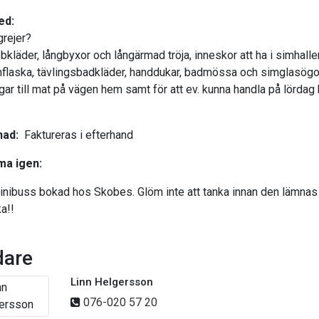
ed:
grejer?
bkläder, långbyxor och långärmad tröja, inneskor att ha i simhalle
nflaska, tävlingsbadkläder, handdukar, badmössa och simglasögo
gar till mat på vägen hem samt för att ev. kunna handla på lördag k
nad:
Faktureras i efterhand
a igen:
inibuss bokad hos Skobes. Glöm inte att tanka innan den lämnas
ka!!
dare
Linn Helgersson
076-020 57 20