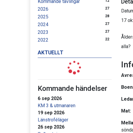
Deta
Kommande tävlingar
12
2026
27
Datu
2025
28
17 ok
2024
27
2023
27
Ålder
2022
22
alla?
AKTUELLT
In
Avre
Kommande händelser
Boen
6 sep 2026
Leda
KM 3 & utmanaren
Mat:
19 sep 2026
Länstroféläger
Mella
26 sep 2026
sönda