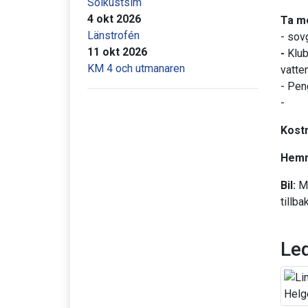
Solkustsim
4 okt 2026
Ta m
Länstrofén
- sov
11 okt 2026
-
Klub
KM 4 och utmanaren
vatte
- Pen
-
Kost
Hemm
Bil:
M
tillba
Le