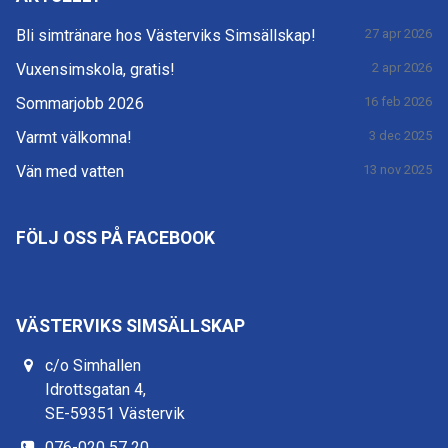
Bli simtränare hos Västerviks Simsällskap!
27 apr 2026
Vuxensimskola, gratis!
2 apr 2026
Sommarjobb 2026
16 feb 2026
Varmt välkomna!
3 dec 2025
Vän med vatten
13 nov 2025
FÖLJ OSS PÅ FACEBOOK
VÄSTERVIKS SIMSÄLLSKAP
c/o Simhallen
Idrottsgatan 4,
SE-59351 Västervik
076-020 57 20