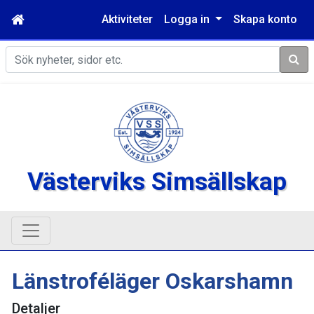
Aktiviteter
Logga in
Skapa konto
Sök
Västerviks Simsällskap
Länstroféläger Oskarshamn
Detaljer