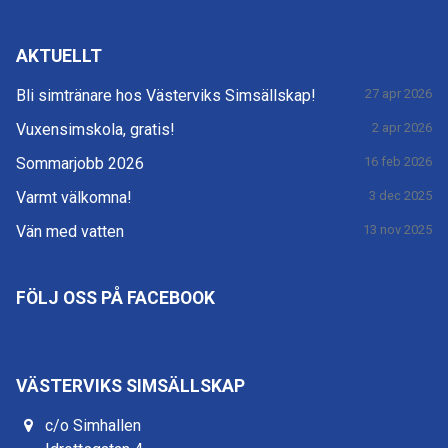
AKTUELLT
Bli simtränare hos Västerviks Simsällskap!
27 apr 2026
Vuxensimskola, gratis!
2 apr 2026
Sommarjobb 2026
16 feb 2026
Varmt välkomna!
3 dec 2025
Vän med vatten
13 nov 2025
FÖLJ OSS PÅ FACEBOOK
VÄSTERVIKS SIMSÄLLSKAP
c/o Simhallen