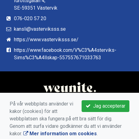
Idrottsgatan 4,
SE-59351 Västervik
076-020 57 20
kansli@vasterviksss.se
https://www.vasterviksss.se/
https://www.facebook.com/V%C3%A4sterviks-
Sims%C3%A4llskap-557557671033763
På vår webbplats använder vi
Jag accepterar
kakor (cookies) för att
webbplatsen ska fungera på ett bra sätt för dig.
Genom att surfa vidare godkänner du att vi använder
kakor.
Mer information om cookies
.