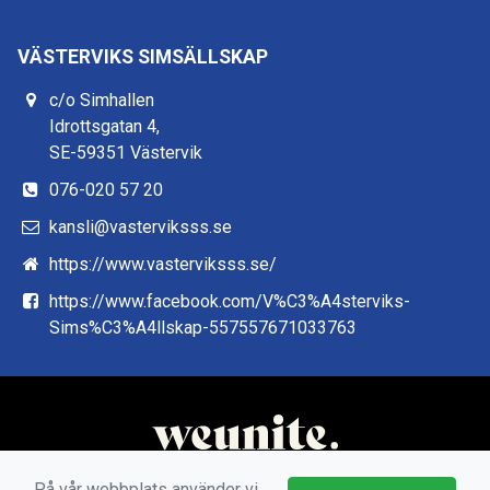
VÄSTERVIKS SIMSÄLLSKAP
c/o Simhallen
Idrottsgatan 4,
SE-59351 Västervik
076-020 57 20
kansli@vasterviksss.se
https://www.vasterviksss.se/
https://www.facebook.com/V%C3%A4sterviks-
Sims%C3%A4llskap-557557671033763
På vår webbplats använder vi