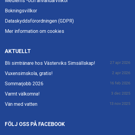
Medlems -och användarvillkor
Bokningsvillkor
Dataskyddsförordningen (GDPR)
Mer information om cookies
AKTUELLT
Bli simtränare hos Västerviks Simsällskap!
27 apr 2026
Vuxensimskola, gratis!
2 apr 2026
Sommarjobb 2026
16 feb 2026
Varmt välkomna!
3 dec 2025
Vän med vatten
13 nov 2025
FÖLJ OSS PÅ FACEBOOK