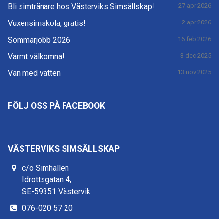
Bli simtränare hos Västerviks Simsällskap!
27 apr 2026
Vuxensimskola, gratis!
2 apr 2026
Sommarjobb 2026
16 feb 2026
Varmt välkomna!
3 dec 2025
Vän med vatten
13 nov 2025
FÖLJ OSS PÅ FACEBOOK
VÄSTERVIKS SIMSÄLLSKAP
c/o Simhallen
Idrottsgatan 4,
SE-59351 Västervik
076-020 57 20