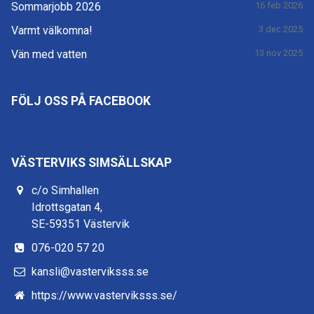
Sommarjobb 2026
16 feb 2026
Varmt välkomna!
3 dec 2025
Vän med vatten
13 nov 2025
FÖLJ OSS PÅ FACEBOOK
VÄSTERVIKS SIMSÄLLSKAP
c/o Simhallen
Idrottsgatan 4,
SE-59351 Västervik
076-020 57 20
kansli@vasterviksss.se
https://www.vasterviksss.se/