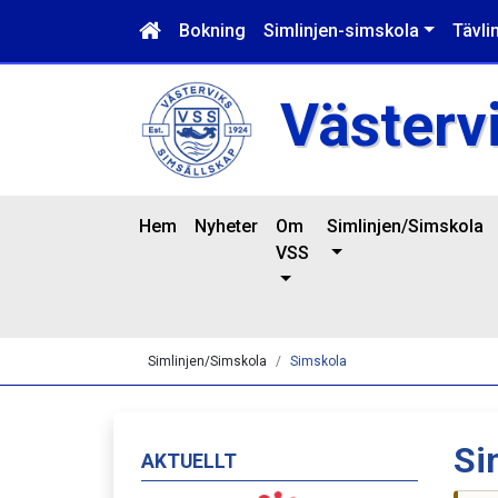
Bokning
Simlinjen-simskola
Tävli
Västerv
Hem
Nyheter
Om
Simlinjen/Simskola
VSS
Simlinjen/Simskola
Simskola
Si
AKTUELLT