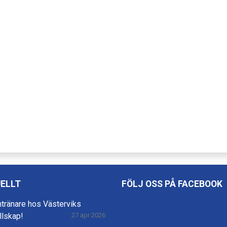
ELLT
FÖLJ OSS PÅ FACEBOOK
mtränare hos Västerviks
llskap!
27 apr 2026