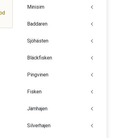
Minisim
iod
Baddaren
Sjöhästen
Bläckfisken
Pingvinen
Fisken
Järnhajen
Silverhajen