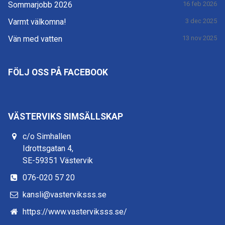
Sommarjobb 2026
16 feb 2026
Varmt välkomna!
3 dec 2025
Vän med vatten
13 nov 2025
FÖLJ OSS PÅ FACEBOOK
VÄSTERVIKS SIMSÄLLSKAP
c/o Simhallen
Idrottsgatan 4,
SE-59351 Västervik
076-020 57 20
kansli@vasterviksss.se
https://www.vasterviksss.se/